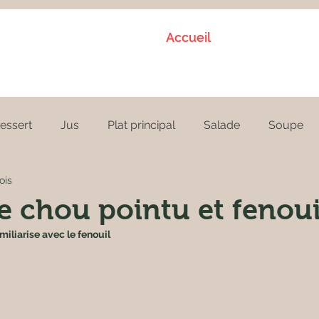
Accueil
essert
Jus
Plat principal
Salade
Soupe
ois
e chou pointu et fenoui
iliarise avec le fenouil