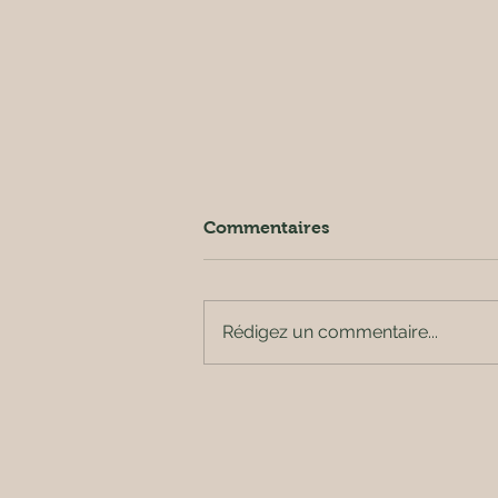
Commentaires
Rédigez un commentaire...
Salade de mini fenouil à
l'orange.