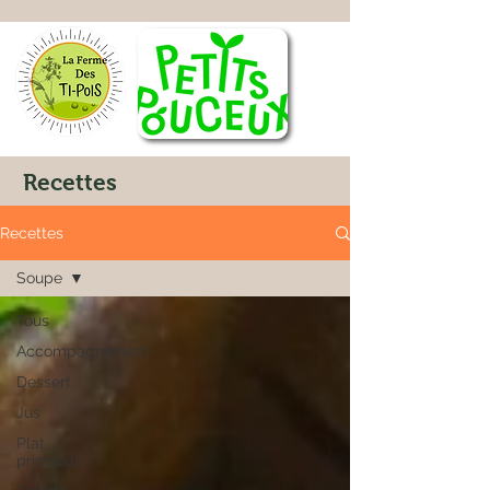
Recettes
Recettes
Soupe
Tous
Accompagnement
Dessert
Jus
Plat
principal