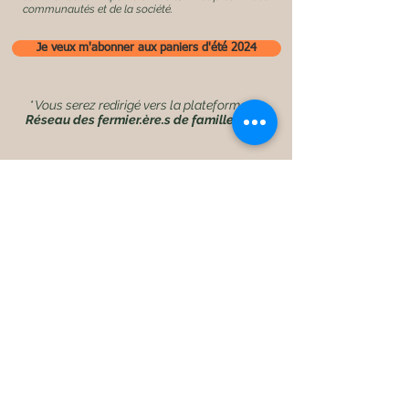
communautés et de la société.
Je veux m'abonner aux paniers d'été 2024
* Vous serez re
dirigé vers la plateforme du
Réseau des fermier.ère.s de famille (RFF)
Point de livraison
partenaire
avec
La Ferme Des Petits Pouceux
Québec
- Les lundis de 16h00 à 18h00
Ste-Hénédine
- Les lundis de 16h00 à 18h00