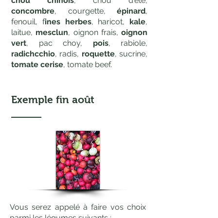
chou
chinois
, chou d'été,
concombre
, courgette,
épinard
,
fenouil, f
ines herbes
, haricot,
kale
,
laitue,
mesclun
, oignon frais,
oignon
vert
, pac choy,
pois
, rabiole,
radichcchio
, radis,
roquette
, sucrine,
tomate cerise
, tomate beef.
Exemple
fin août
Vous serez appelé à faire vos choix
parmi les légumes suivants :