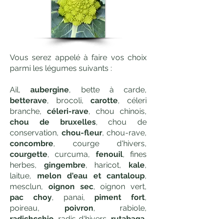
Vous serez appelé à faire vos choix
parmi les légumes suivants :
Ail,
aubergine
, bette à carde,
betterave
, brocoli,
carotte
, céleri
branche,
céleri-rave
, chou chinois,
chou de bruxelles
, chou de
conservation,
chou-fleur
, chou-rave,
concombre
, courge d'hivers,
courgette
, curcuma,
fenouil
, fines
herbes,
gingembre
, haricot,
kale
,
laitue,
melon d'eau et cantaloup
,
mesclun,
oignon sec
, oignon vert,
pac choy
, panai,
piment fort
,
poireau,
poivron
, rabiole,
radichcchio
, radis d'hivers,
rutabaga
,