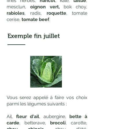
fines herbes,
haricot
, kale,
laitue
,
mesclun,
oignon vert,
bok choy,
rabioles
,
radis,
roquette
, tomate
cerise,
tomate beef
.
Exemple
fin juillet
Vous serez appelé à faire vos choix
parmi les légumes suivants :
Ail,
fleur d'ail
, aubergine,
bette à
carde
, betterave,
brocoli
, carotte,