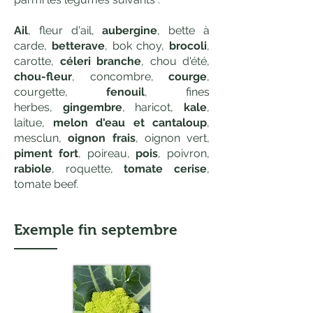
Ail
, fleur d'ail,
aubergine
, bette à
carde,
betterave
, bok choy,
brocoli
,
carotte,
céleri branche
,
chou d'été,
chou-fleur
, concombre,
courge
,
courgette,
fenouil
, fines
herbes,
gingembre
, haricot,
kale
,
laitue,
melon d'eau et cantaloup
,
mesclun,
oignon frais
, oignon vert,
piment fort
, poireau,
pois
, poivron,
rabiole
, roquette,
tomate cerise
,
tomate beef.
Exemple
fin septembre