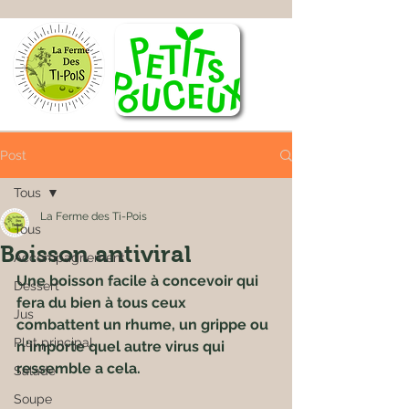
Post
Tous
La Ferme des Ti-Pois
Tous
Boisson antiviral
Accompagnement
U
ne boisson facile à concevoir qui 
Dessert
fera du bien à tous ceux 
Jus
combattent un rhume, un grippe ou 
Plat principal
n'importe quel autre virus qui 
ressemble a cela.
Salade
Soupe