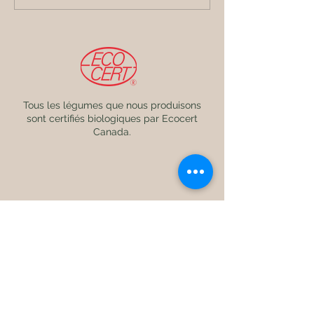
Tous les légumes que nous produisons
sont certifiés biologiques par Ecocert
Canada.
Petits Pouceux
,
99, chemin de l’aqueduc, St-
François-de-la-rivière-du-sud,
G0R 3A0,
lafermedestipois@gmail.com